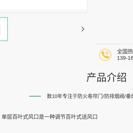
全国热
139-1
产品介绍
数10年专注于防火卷帘门/防排烟阀/
-20 单层百叶式风口是一种调节百叶式送风口