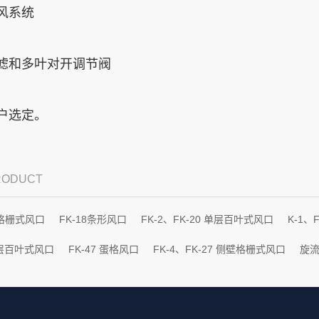
风系统
滤和多叶对开调节阀
户选定。
PRODUCT
壁格栅式风口
FK-18条形风口
FK-2、FK-20 单层百叶式风口
K-1、
9双层百叶式风口
FK-47 蛋格风口
FK-4、FK-27 侧壁格栅式风口
旋